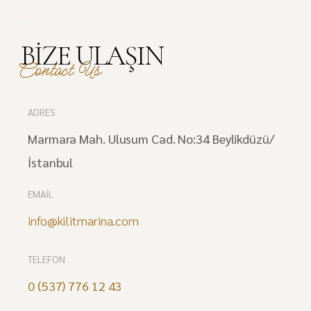
BIZE ULAŞIN
Contact Us
ADRES
Marmara Mah. Ulusum Cad. No:34 Beylikdüzü/
İstanbul
EMAIL
info@kilitmarina.com
TELEFON
0 (537) 776 12 43