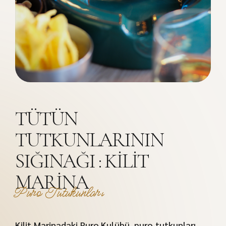
TÜTÜN
TUTKUNLARININ
SIĞINAĞI : KILIT
MARINA
Puro Tutukunları
Kilit Marinadaki Puro Kulübü, puro tutkunları