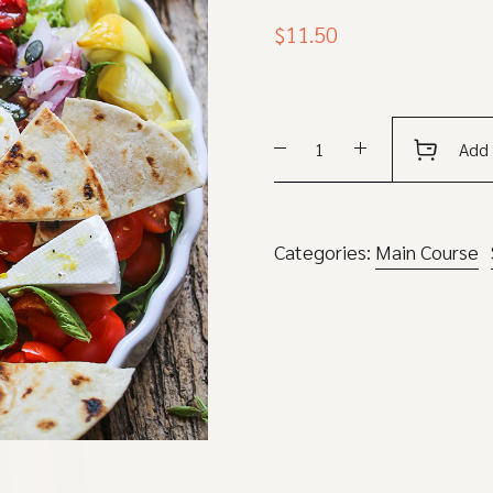
$
11.50
Greek
Add 
salad
quantity
Categories:
Main Course