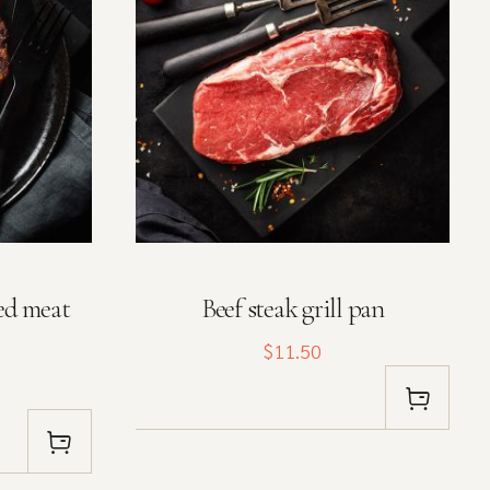
ed meat
Beef steak grill pan
$11.50