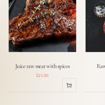
Juice raw meat with spices
Raw
$21.00