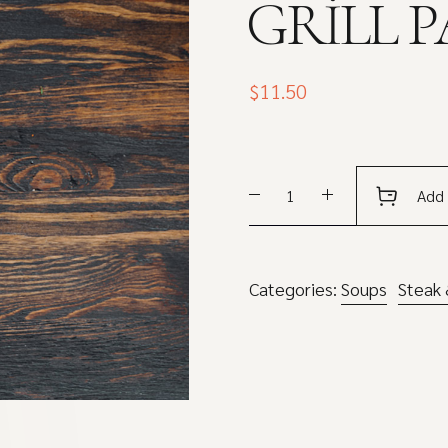
GRILL 
$
11.50
Medium
Add 
beef
steak
grill
Categories:
Soups
Steak 
pan
quantity