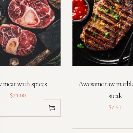
 meat with spices
Awesome raw marbl
steak
$21.00
$7.50