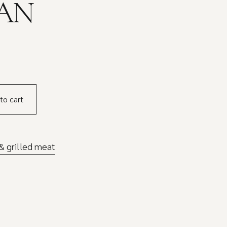
PAN
to cart
& grilled meat