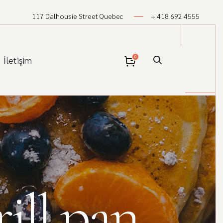
117 Dalhousie Street Quebec
+ 418 692 4555
0
İletişim
ill pan